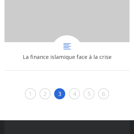
La finance islamique face à la crise
1
2
3
4
5
6